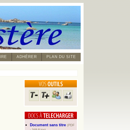
IRE
ADHÉRER
PLAN DU SITE
Document sans titre
(PDF
- 349.8 kio)