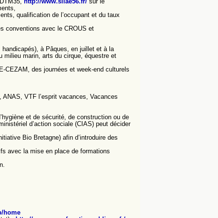
a DDTM35,
http://www.silae56.fr/
sur le
ments,
ts, qualification de l’occupant et du taux
 Des conventions avec le CROUS et
handicapés), à Pâques, en juillet et à la
milieu marin, arts du cirque, équestre et
FACE-CEZAM, des journées et week-end culturels
n, ANAS, VTF l’esprit vacances, Vacances
hygiène et de sécurité, de construction ou de
rministériel d’action sociale (CIAS) peut décider
tiative Bio Bretagne) afin d’introduire des
ifs avec la mise en place de formations
n.
eb/home