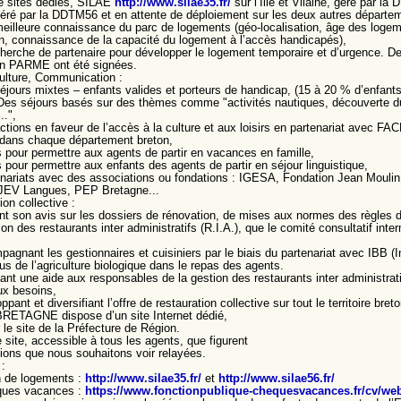
de sites dédiés, SILAE
http://www.silae35.fr/
sur l’Ille et Vilaine, géré par l
éré par la DDTM56 et en attente de déploiement sur les deux autres départe
eilleure connaissance du parc de logements (géo-localisation, âge des logemen
n, connaissance de la capacité du logement à l’accès handicapés),
cherche de partenaire pour développer le logement temporaire et d’urgence.
on PARME ont été signées.
Culture, Communication :
éjours mixtes – enfants valides et porteurs de handicap, (15 à 20 % d’enfants 
Des séjours basés sur des thèmes comme "activités nautiques, découverte du 
..",
ctions en faveur de l’accès à la culture et aux loisirs en partenariat avec 
 dans chaque département breton,
 pour permettre aux agents de partir en vacances en famille,
 pour permettre aux enfants des agents de partir en séjour linguistique,
nariats avec des associations ou fondations : IGESA, Fondation Jean Mouli
 JEV Langues, PEP Bretagne...
on collective :
t son avis sur les dossiers de rénovation, de mises aux normes des règles d’
ion des restaurants inter administratifs (R.I.A.), que le comité consultatif inte
gnant les gestionnaires et cuisiniers par le biais du partenariat avec IBB (Ini
us de l’agriculture biologique dans le repas des agents.
ant une aide aux responsables de la gestion des restaurants inter administrat
ux besoins,
pant et diversifiant l’offre de restauration collective sur tout le territoire breto
RETAGNE dispose d’un site Internet dédié,
 le site de la Préfecture de Région.
 site, accessible à tous les agents, que figurent
tions que nous souhaitons voir relayées.
 :
n de logements :
http://www.silae35.fr/
et
http://www.silae56.fr/
ues vacances :
https://www.fonctionpublique-chequesvacances.fr/cv/w