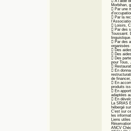
 A l’aide 
Morbihan, g
 Par une m
d’occupatio
 Par la re
l’Associati
 Loisirs, 
 Par des s
Toussaint. 
linguistique.
 Par des a
organisées
 Des aides
 Des aides
 Des parte
pour Tous,
 Restaurati
 En donnan
restructurat
de financer,
 En accompa
produits iss
 En apport
adaptées a
 En dévelop
La SRIAS B
hébergé sur
C’est sur ce
les informa
Liens utiles
Réservatio
ANCV Chèq