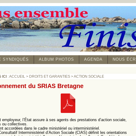
E SYNDIQUÉS
ALBUM PHOTOS
AGENDA
NOUS ÉCR
 ICI
:
ACCUEIL
>
DROITS ET GARANTIES
>
ACTION SOCIALE
onnement du SRIAS Bretagne
employeur, l’État assure à ses agents des prestations d’action sociale,
s ou collectives.
nt accordées dans le cadre ministériel ou interministériel.
nsultatif Interministériel d’Action Sociale (CIAS) définit les orientations