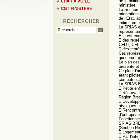
de la politi
CHAR A VOILE
ministère.
CGT FINISTERE
La Section 
orientation
de l’État, a
RECHERCHER
indirectemen
La SRIAS es
représentan
Elle est co
 des repré
CFDT, CFE-
 des repré
Ces représe
qui seront p
Le plan des
présenté et
Ce plan d’a
étant pilot
compétence 
La SRIAS B
 Petite enf
 Réservati
Région Bre
 Développe
atypiques,
 Rencontre
d’entreprise
Fonctionne
SRIAS BR
(Section Rég
 Logement 
 Par l’int