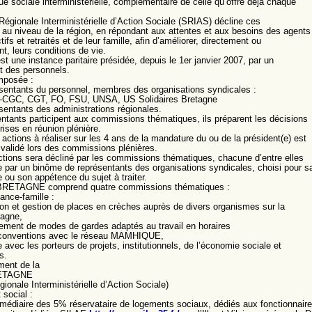
que sociale interministérielle, complémentaire de celle qu’offre déjà chaque
Régionale Interministérielle d’Action Sociale (SRIAS) décline ces
s au niveau de la région, en répondant aux attentes et aux besoins des agents
ctifs et retraités et de leur famille, afin d’améliorer, directement ou
t, leurs conditions de vie.
t une instance paritaire présidée, depuis le 1er janvier 2007, par un
t des personnels.
mposée :
sentants du personnel, membres des organisations syndicales :
CGC, CGT, FO, FSU, UNSA, US Solidaires Bretagne
sentants des administrations régionales.
ntants participent aux commissions thématiques, ils préparent les décisions
rises en réunion plénière.
 actions à réaliser sur les 4 ans de la mandature du ou de la président(e) est
 validé lors des commissions plénières.
ctions sera décliné par les commissions thématiques, chacune d’entre elles
ée par un binôme de représentants des organisations syndicales, choisi pour s
ou son appétence du sujet à traiter.
RETAGNE comprend quatre commissions thématiques :
ance-famille :
on et gestion de places en crèches auprès de divers organismes sur la
tagne,
ment de modes de gardes adaptés au travail en horaires
 conventions avec le réseau MAMHIQUE,
 avec les porteurs de projets, institutionnels, de l’économie sociale et
s.
ment de la
ETAGNE
ionale Interministérielle d’Action Sociale)
social :
ermédiaire des 5% réservataire de logements sociaux, dédiés aux fonctionnaire